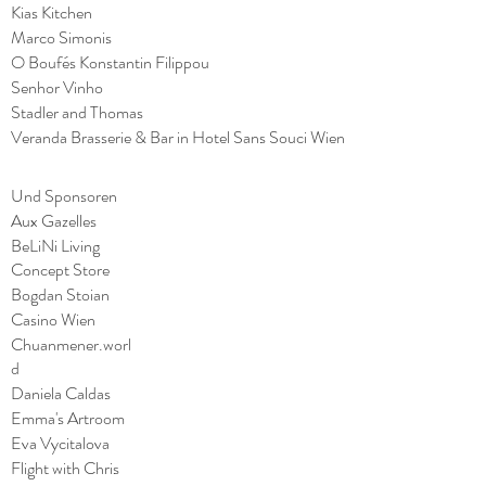
Kias Kitchen
Marco Simonis
O Boufés Konstantin Filippou
Senhor Vinho
Stadler and Thomas
Veranda Brasserie & Bar in Hotel Sans Souci Wien
Und Sponsoren
Aux Gazelles
BeLiNi Living
Concept Store
Bogdan Stoian
Casino Wien
Chuanmener.worl
d
Daniela Caldas
Emma's Artroom
Eva Vycitalova
Flight with Chris