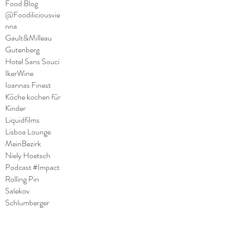
Food Blog
@Foodiliciousvie
nna
Gault&Milleau
Gutenberg
Hotel Sans Souci
IkerWine
Ioannas Finest
Köche kochen für
Kinder
Liquidfilms
Lisboa Lounge
MeinBezirk
Niely Hoetsch
Podcast #Impact
Rolling Pin
Salekov
Schlumberger