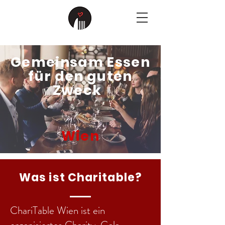
Gemeinsam Essen
für den guten
Zweck
Wien
Was ist Charitable?
ChariTable Wien ist ein