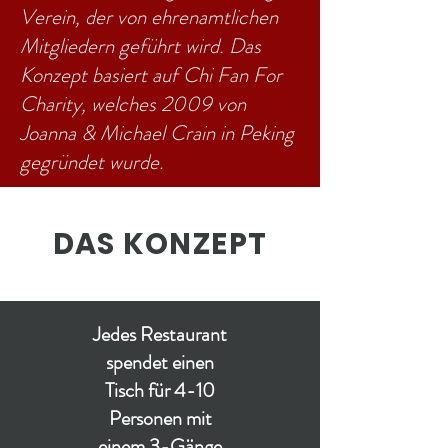
Verein, der von ehrenamtlichen
Mitgliedern geführt wird. Das
Konzept basiert auf Chi Fan For
Charity, welches 2009 von
Joanna & Michael Crain in Peking
gegründet wurde.
DAS KONZEPT
Jedes Restaurant
spendet einen
Tisch für 4-10
Personen mit
einem 3-Gänge