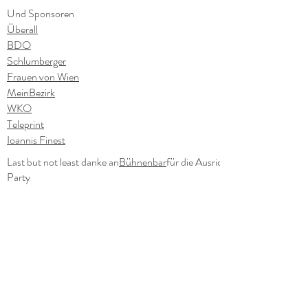
Und Sponsoren
Überall
BDO
Schlumberger
Frauen von Wien
MeinBezirk
WKO
Teleprint
Ioannis Finest
Last but not least danke an
Bühnenbar
für die Ausrichtung der After-
Party