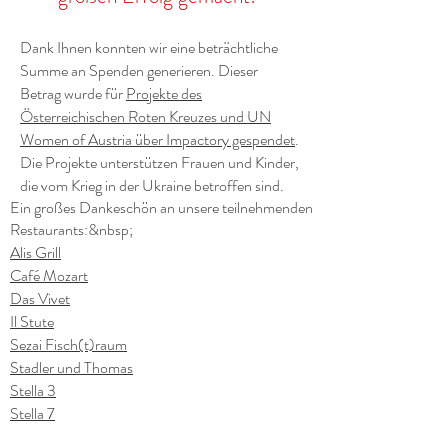
Dank Ihnen konnten wir eine beträchtliche
Summe an Spenden generieren. Dieser
Betrag wurde für
Projekte des
Österreichischen Roten Kreuzes und UN
Women of Austria über Impactory gespendet
.
Die Projekte unterstützen Frauen und Kinder,
die vom Krieg in der Ukraine betroffen sind.
Ein großes Dankeschön an unsere teilnehmenden
Restaurants:&nbsp;
Alis Grill
Café Mozart
Das Vivet
Il Stute
Sezai Fisch(t)raum
Stadler und Thomas
Stella 3
Stella 7