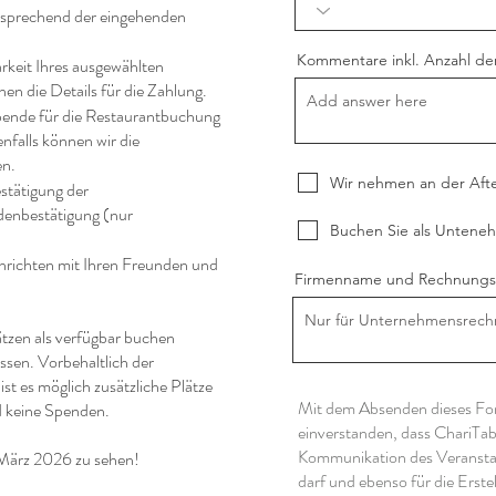
tsprechend der eingehenden
Kommentare inkl. Anzahl der
arkeit Ihres ausgewählten
en die Details für die Zahlung.
 Spende für die Restaurantbuchung
falls können wir die
en.
Wir nehmen an der After
estätigung der
enbestätigung (nur
Buchen Sie als Untene
achrichten mit Ihren Freunden und
Firmenname und Rechnungs
tzen als verfügbar buchen
issen. Vorbehaltlich der
st es möglich zusätzliche Plätze
Mit dem Absenden dieses Form
d keine Spenden.
einverstanden, dass ChariTab
Kommunikation des Veranst
 März 2026 zu sehen!
darf und ebenso für die Erst