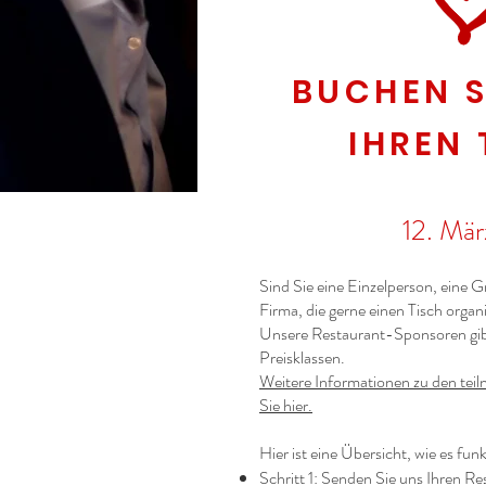
BUCHEN S
IHREN 
12. Mä
Sind Sie eine Einzelperson, eine 
Firma, die gerne einen Tisch orga
Unsere Restaurant-Sponsoren gibt
Preisklassen.
Weitere Informationen zu den tei
Sie hier.
Hier ist eine Übersicht, wie es funk
Schritt 1: Senden Sie uns Ihren R